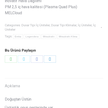
İnovatif Hava Dağılımı
PM 2,5 iç hava kalitesi (Plasma Quad Plus)
MELCloud
Categories:
Duvar Tipi İç Üniteler
,
Duvar Tipi Klimalar
,
İç Üniteler
,
İç
Üniteler
Tags:
Emka
Legendera
Mitsubishi
Mitsubishi Klima
Bu Ürünü Paylaşın
Share
Share
Share
Share
on
on
on
on
WhatsApp
Twitter
Facebook
LinkedIn
Açıklama
Doğuştan Üstün
Üstünlük onun genlerinde var.