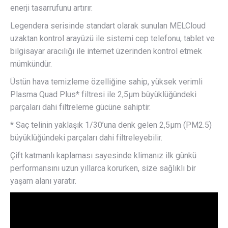
enerji tasarrufunu artırır.
Legendera serisinde standart olarak sunulan MELCloud
uzaktan kontrol arayüzü ile sistemi cep telefonu, tablet ve
bilgisayar aracılığı ile internet üzerinden kontrol etmek
mümkündür.
Üstün hava temizleme özelliğine sahip, yüksek verimli
Plasma Quad Plus* filtresi ile 2,5µm büyüklüğündeki
parçaları dahi filtreleme gücüne sahiptir.
* Saç telinin yaklaşık 1/30’una denk gelen 2,5µm (PM2.5)
büyüklüğündeki parçaları dahi filtreleyebilir.
Çift katmanlı kaplaması sayesinde klimanız ilk günkü
performansını uzun yıllarca korurken, size sağlıklı bir
yaşam alanı yaratır.